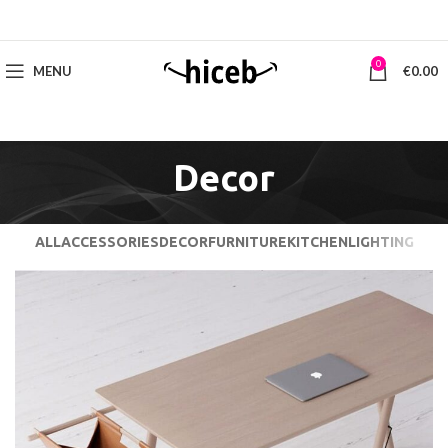
0
MENU
€
0.00
Decor
ALL
ACCESSORIES
DECOR
FURNITURE
KITCHEN
LIGHTING