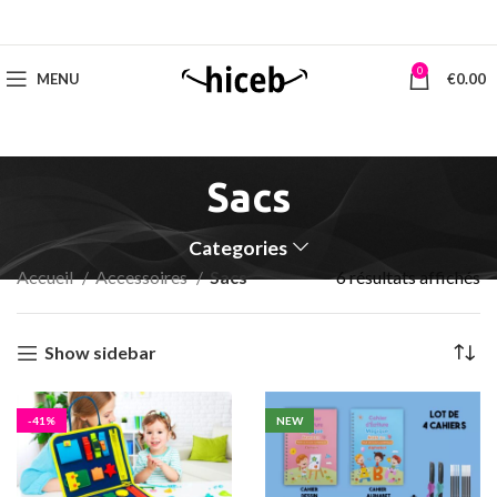
0
MENU
€
0.00
Sacs
Categories
Accueil
Accessoires
Sacs
6 résultats affichés
Show sidebar
-41%
NEW