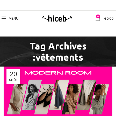
0
MENU
€
0.00
Tag Archives
:vêtements
20
AOÛT