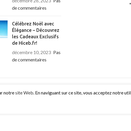
décembre 26, 2023
Pas
de commentaires
€
15.50
€
19.99
Célébrez Noël avec
Élégance – Découvrez
les Cadeaux Exclusifs
€
de Hiceb.fr!
décembre 10, 2023
Pas
de commentaires
ur notre
site Web
. En naviguant sur ce site, vous acceptez notre uti
€
9.99
€
19.99