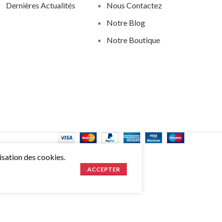
Dernières Actualités
Nous Contactez
Notre Blog
Notre Boutique
lisation des cookies.
ACCEPTER
Produits variables avancés 
Variations de couleurs et d'images des produits