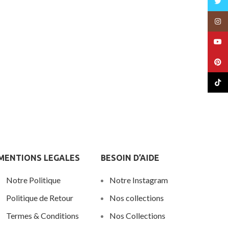
Twitt
Insta
YouT
Pinte
Claquettes pour homme
TikTo
Chaussures Hommes
€
Pull de Noë
d
MENTIONS LEGALES
BESOIN D’AIDE
Claquettes pour homme
Notre Politique
Notre Instagram
Chaussures Hommes
€
Politique de Retour
Nos collections
Termes & Conditions
Nos Collections