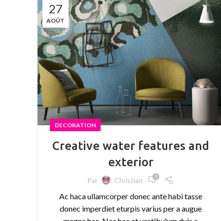
27
AOÛT
DECORATION
Creative water features and
exterior
0
Par
Christian
Ac haca ullamcorper donec ante habi tasse
donec imperdiet eturpis varius per a augue
magna hac. Nec hac et vestibulum duis a