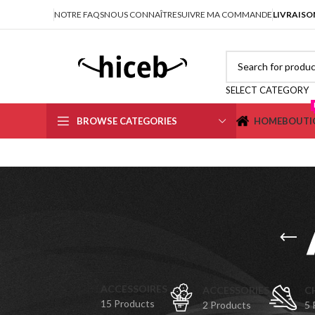
NOTRE FAQS
NOUS CONNAÎTRE
SUIVRE MA COMMANDE
LIVRAISO
SELECT CATEGORY
BROWSE CATEGORIES
HOME
BOUTI
ACCESSOIRES
ACCESSORIES
C
15 Products
2 Products
5 