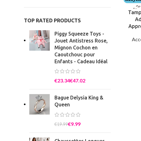
Tamp
Ad
TOP RATED PRODUCTS
Appr
Piggy Squeeze Toys -
Acc
Jouet Antistress Rose,
Mignon Cochon en
Caoutchouc pour
Enfants - Cadeau Idéal
€
€
Bague Delysia King &
Queen
€
9.99
€
19.99
Chaussettes Longues