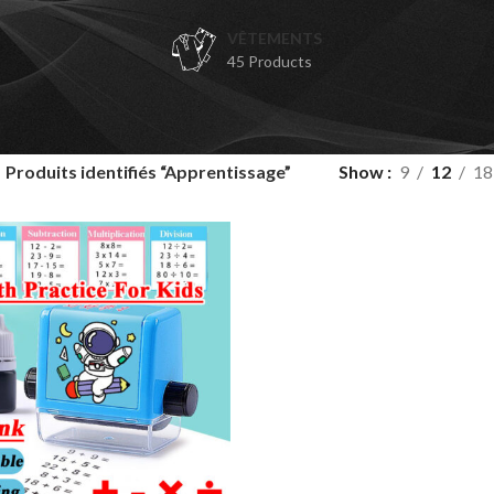
VÊTEMENTS
45 Products
Produits identifiés “Apprentissage”
Show
9
12
18
N
C
Ch