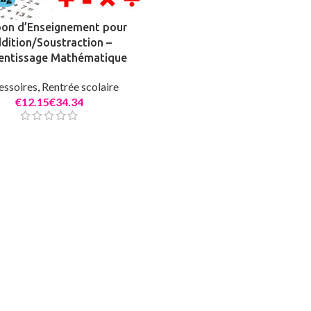
on d’Enseignement pour
dition/Soustraction –
entissage Mathématique
Claquette
hom
essoires
,
Rentrée scolaire
€
€
Chaussures
€